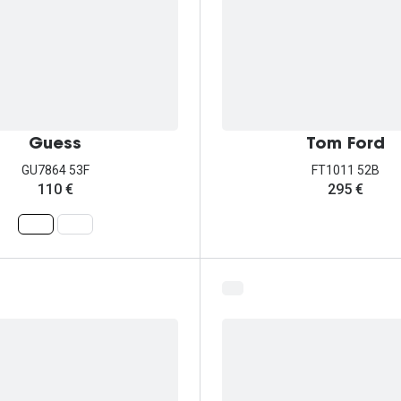
Guess
Tom Ford
GU7864 53F
FT1011 52B
110 €
295 €