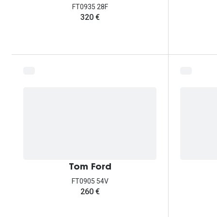
FT0935 28F
320 €
Tom Ford
FT0905 54V
260 €