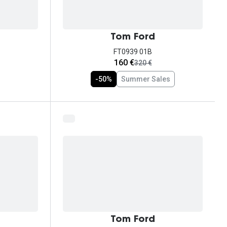
Tom Ford
FT0939 01B
agora:
160 €
era:
320 €
-50%
Summer Sales
Tom Ford