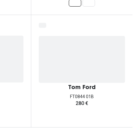
Tom Ford
FT0844 01B
280 €