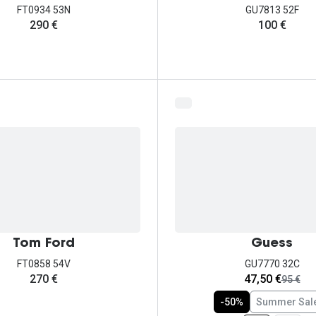
FT0934 53N
GU7813 52F
290 €
100 €
Tom Ford
Guess
FT0858 54V
GU7770 32C
agora:
270 €
47,50 €
era:
95 €
-50%
Summer Sal