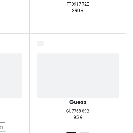
FT0917 72E
290 €
Guess
GU7768 69B
95 €
es