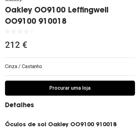
Ver todas
Oakley OO9100 Leffingwell
Cuidado
OO9100 910018
Vantagens
212 €
Cinza / Castanho
Procurar uma loja
Detalhes
Óculos de sol Oakley OO9100 910018