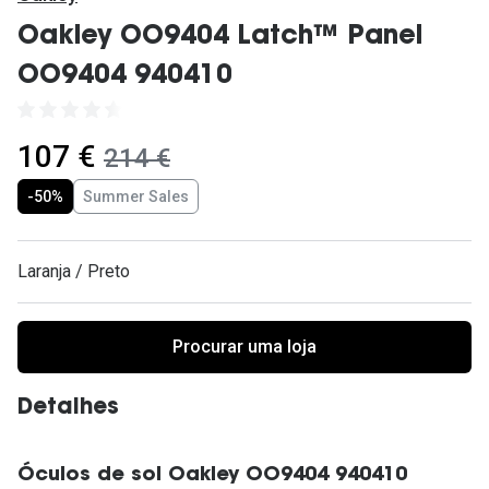
Ver todas
Oakley OO9404 Latch™ Panel
Cuidado
OO9404 940410
Vantagens
agora:
107 €
era:
214 €
-50%
Summer Sales
Laranja / Preto
Procurar uma loja
Detalhes
Óculos de sol Oakley OO9404 940410