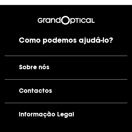
Como podemos ajudá-lo?
Sobre nós
A GrandOptical
Contactos
As nossas lojas
Por e-mail:
apoiocliente@grandoptical.pt
Informação Legal
Condições Comerciais