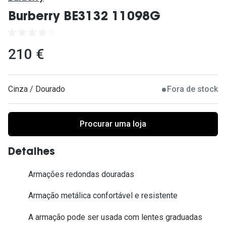
Ver todas
Burberry BE3132 11098G
Cuidado
Vantagens
210 €
Cinza / Dourado
Fora de stock
Procurar uma loja
Detalhes
Armações redondas douradas
Armação metálica confortável e resistente
A armação pode ser usada com lentes graduadas