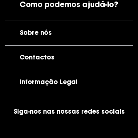
Como podemos ajudá-lo?
Sobre nós
A GrandOptical
Contactos
As nossas lojas
Por e-mail:
apoiocliente@grandoptical.pt
Informação Legal
Condições Comerciais
Siga-nos nas nossas redes sociais
Política de Cookies
Política de Privacidade