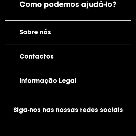
Como podemos ajudá-lo?
Sobre nós
A GrandOptical
Contactos
As nossas lojas
Por e-mail:
apoiocliente@grandoptical.pt
Informação Legal
Condições Comerciais
Siga-nos nas nossas redes sociais
Política de Cookies
Política de Privacidade