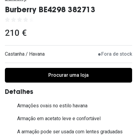
Ver todas
Burberry BE4298 382713
Cuidado
Vantagens
210 €
Castanha / Havana
Fora de stock
Procurar uma loja
Detalhes
Armações ovais no estilo havana
Armação em acetato leve e confortável
A armação pode ser usada com lentes graduadas