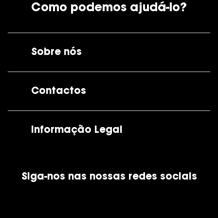
Como podemos ajudá-lo?
Sobre nós
A GrandOptical
Contactos
As nossas lojas
Por e-mail:
apoiocliente@grandoptical.pt
Informação Legal
Condições Comerciais
Siga-nos nas nossas redes sociais
Política de Cookies
Política de Privacidade