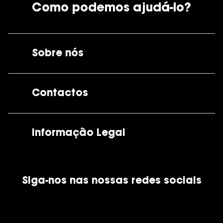
Como podemos ajudá-lo?
Sobre nós
A GrandOptical
Contactos
As nossas lojas
Por e-mail:
apoiocliente@grandoptical.pt
Informação Legal
Condições Comerciais
Siga-nos nas nossas redes sociais
Política de Cookies
Política de Privacidade