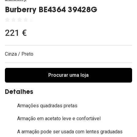
Ver todas
Burberry BE4364 39428G
Cuidado
Vantagens
221 €
Cinza / Preto
Procurar uma loja
Detalhes
Armações quadradas pretas
Armação em acetato leve e confortável
A armação pode ser usada com lentes graduadas