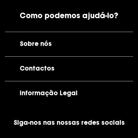
Como podemos ajudá-lo?
Sobre nós
A GrandOptical
Contactos
As nossas lojas
Por e-mail:
apoiocliente@grandoptical.pt
Informação Legal
Condições Comerciais
Siga-nos nas nossas redes sociais
Política de Cookies
Política de Privacidade