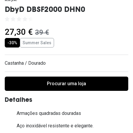
Ver todas
DbyD DBSF2000 DHN0
Cuidado
Vantagens
agora:
27,30 €
era:
39 €
-30%
Summer Sales
Castanha / Dourado
Procurar uma loja
Detalhes
Armações quadradas douradas
Aço inoxidável resistente e elegante.