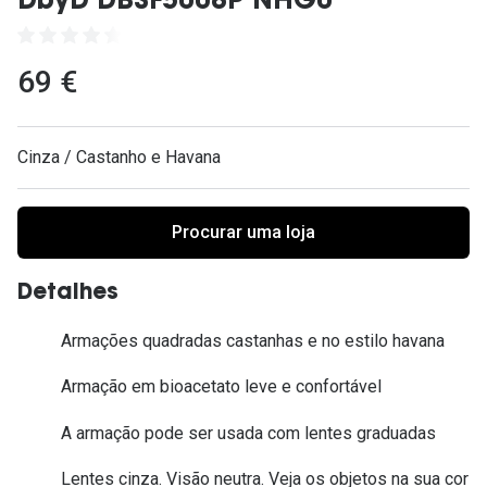
DbyD DBSF5008P NHG0
Ver todas
Cuidado
69 €
Vantagens
Cinza / Castanho e Havana
Procurar uma loja
Detalhes
Armações quadradas castanhas e no estilo havana
Armação em bioacetato leve e confortável
A armação pode ser usada com lentes graduadas
Lentes cinza. Visão neutra. Veja os objetos na sua cor