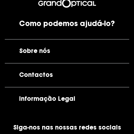
Como podemos ajudá-lo?
Sobre nós
A GrandOptical
Contactos
As nossas lojas
Por e-mail:
apoiocliente@grandoptical.pt
Informação Legal
Condições Comerciais
Siga-nos nas nossas redes sociais
Política de Cookies