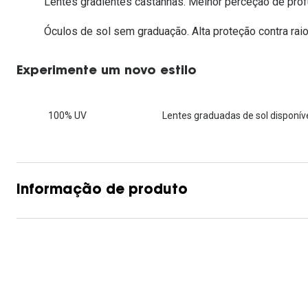
Lentes gradientes castanhas. Melhor perceção de prof
Lentes de contacto que previnem e aliviam a
Inês Correia
Aviador
Fadiga Digital
Óculos de sol sem graduação. Alta proteção contra raio
Ver todas
Rectangular / Quadrado
Reciclagem de lentes de
Experimente um novo estilo
contacto
100% UV
Lentes graduadas de sol disponíve
Informação de produto