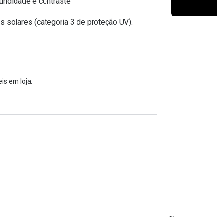
undidade e contraste
Ver todas
Todas as marcas
Gotas oftálmicas
s solares (categoria 3 de proteção UV).
Financiamento
is em loja.