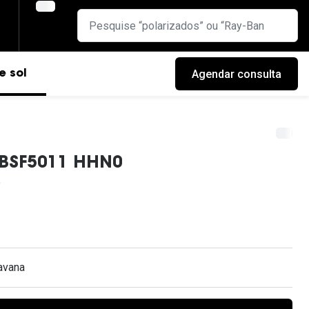
Agendar consulta
e sol
BSF5011 HHN0
avana
cas