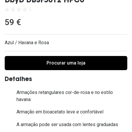
DbyD DBSF5012 HPC0
Ver todas
Cuidado
59 €
Vantagens
Azul / Havana e Rosa
Procurar uma loja
Detalhes
Armações retangulares cor-de-rosa e no estilo
havana
Armação em bioacetato leve e confortável
A armação pode ser usada com lentes graduadas