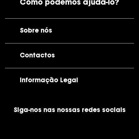
Como podemos ajudá-lo?
Sobre nós
A GrandOptical
Contactos
As nossas lojas
Por e-mail:
apoiocliente@grandoptical.pt
Informação Legal
Condições Comerciais
Siga-nos nas nossas redes sociais
Política de Cookies
Política de Privacidade
Financiamento