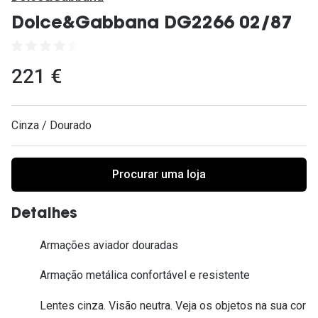
Ver todas
Dolce&Gabbana DG2266 02/87
Cuidado
Vantagens
221 €
Cinza / Dourado
Procurar uma loja
Detalhes
Armações aviador douradas
Armação metálica confortável e resistente
Lentes cinza. Visão neutra. Veja os objetos na sua cor