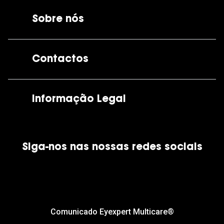
Sobre nós
A GrandOptical
Contactos
As nossas lojas
Por e-mail:
apoiocliente@grandoptical.pt
Informação Legal
Condições Comerciais
Siga-nos nas nossas redes sociais
Política de Cookies
Política de Privacidade
Financiamento
Comunicado Eyexpert Multicare®