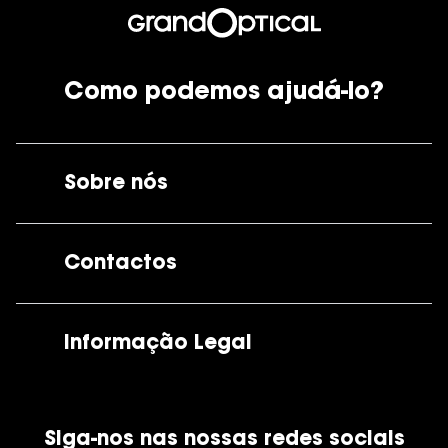
Como podemos ajudá-lo?
Sobre nós
A GrandOptical
Contactos
As nossas lojas
Por e-mail:
apoiocliente@grandoptical.pt
Informação Legal
Condições Comerciais
Siga-nos nas nossas redes sociais
Política de Cookies