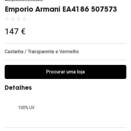
Ver todas
Emporio Armani EA4186 507573
Cuidado
Vantagens
147 €
Castanha / Transparente e Vermelho
Procurar uma loja
Detalhes
100% UV