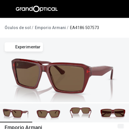
Ir para o
conteúdo
A Gran
Óculos de sol
Emporio Armani
EA4186 507573
Compromi
Experimentar
Histórias
@suissas
Pedro Nor
Marta Villa
Luís Corre
Ayres Gon
Inês Corre
Emporio Armani