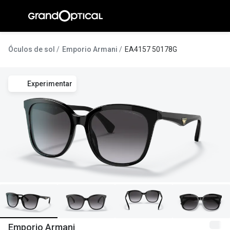
Ir para o
conteúdo
A Gran
Óculos de sol
Emporio Armani
EA4157 50178G
Compromi
Experimentar
Histórias
@suissas
Pedro Nor
Marta Villa
Luís Corre
Ayres Gon
Inês Corre
Emporio Armani