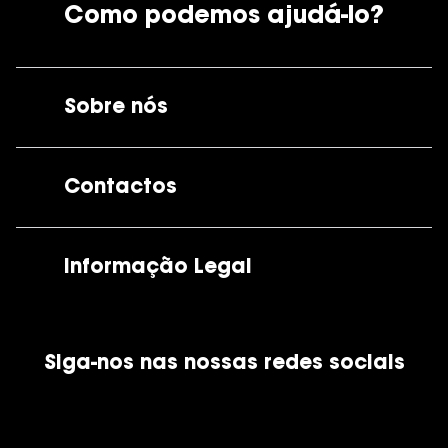
Como podemos ajudá-lo?
Sobre nós
A GrandOptical
Contactos
As nossas lojas
Por e-mail:
apoiocliente@grandoptical.pt
Informação Legal
Condições Comerciais
Siga-nos nas nossas redes sociais
Política de Cookies
Política de Privacidade