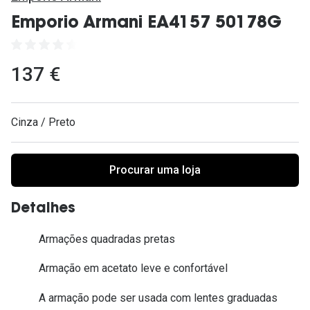
Ver todas
Emporio Armani EA4157 50178G
Cuidado
Vantagens
137 €
Cinza / Preto
Procurar uma loja
Detalhes
Armações quadradas pretas
Armação em acetato leve e confortável
A armação pode ser usada com lentes graduadas