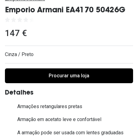
Ver todas
Emporio Armani EA4170 50426G
Cuidado
Vantagens
147 €
Cinza / Preto
Procurar uma loja
Detalhes
Armações retangulares pretas
Armação em acetato leve e confortável
A armação pode ser usada com lentes graduadas