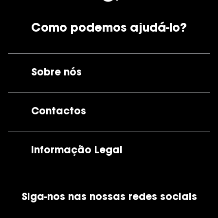
Como podemos ajudá-lo?
Sobre nós
A GrandOptical
Contactos
As nossas lojas
Por e-mail:
apoiocliente@grandoptical.pt
Informação Legal
Condições Comerciais
Siga-nos nas nossas redes sociais
Política de Cookies