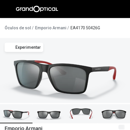
Ir para o
conteúdo
A Gran
Óculos de sol
Emporio Armani
EA4170 50426G
Compromi
Experimentar
Histórias
@suissas
Pedro Nor
Marta Villa
Luís Corre
Ayres Gon
Inês Corre
Emporio Armani