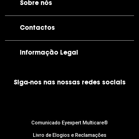
Sobre nós
A GrandOptical
Contactos
As nossas lojas
Por e-mail:
apoiocliente@grandoptical.pt
Informação Legal
Condições Comerciais
Siga-nos nas nossas redes sociais
Política de Cookies
Política de Privacidade
Financiamento
Comunicado Eyexpert Multicare®
Livro de Elogios e Reclamações