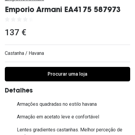
Ver todas
Emporio Armani EA4175 587973
Cuidado
Vantagens
137 €
Castanha / Havana
Procurar uma loja
Detalhes
Armações quadradas no estilo havana
Armação em acetato leve e confortável
Lentes gradientes castanhas. Melhor perceção de