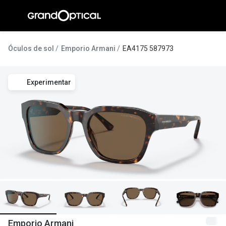
Ir para o
conteúdo
A Gran
Óculos de sol
Emporio Armani
EA4175 587973
Compromi
Experimentar
Histórias
@suissas
Pedro Nor
Marta Villa
Luís Corre
Ayres Gon
Inês Corre
Emporio Armani