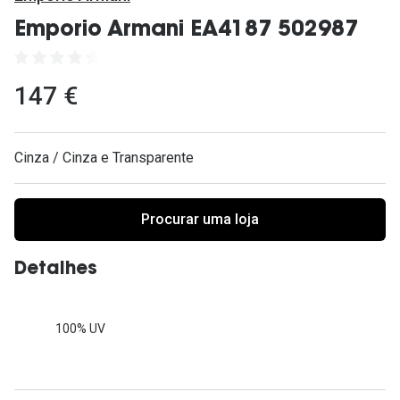
Ver todas
Emporio Armani EA4187 502987
Cuidado
Vantagens
147 €
Cinza / Cinza e Transparente
Procurar uma loja
Detalhes
100% UV