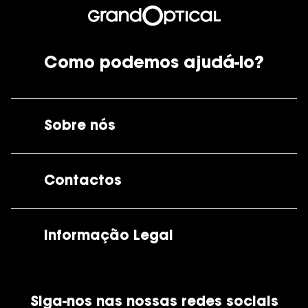
Como podemos ajudá-lo?
Sobre nós
A GrandOptical
Contactos
As nossas lojas
Por e-mail:
apoiocliente@grandoptical.pt
Informação Legal
Condições Comerciais
Siga-nos nas nossas redes sociais
Política de Cookies