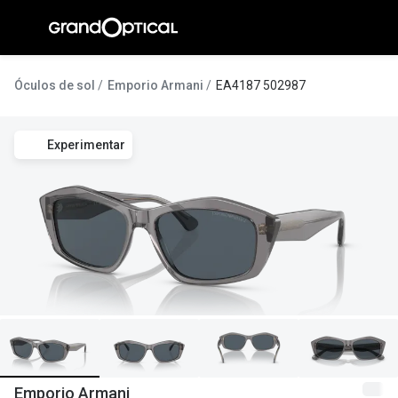
Ir para o
conteúdo
A Gran
Óculos de sol
Emporio Armani
EA4187 502987
Compromi
Experimentar
Histórias
@suissas
Pedro Nor
Marta Villa
Luís Corre
Ayres Gon
Inês Corre
Emporio Armani