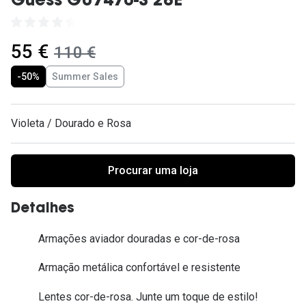
Guess GU7470-S 28E
Ver todas
Cuidado
agora:
55 €
era:
110 €
Vantagens
-50%
Summer Sales
Violeta / Dourado e Rosa
Procurar uma loja
Detalhes
Armações aviador douradas e cor-de-rosa
Armação metálica confortável e resistente
Lentes cor-de-rosa. Junte um toque de estilo!