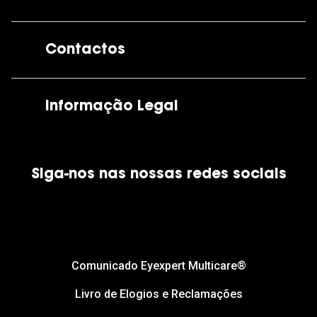
A GrandOptical
Contactos
As nossas lojas
Por e-mail:
apoiocliente@grandoptical.pt
Informação Legal
Condições Comerciais
Siga-nos nas nossas redes sociais
Política de Cookies
Política de Privacidade
Financiamento
Comunicado Eyexpert Multicare®
Livro de Elogios e Reclamações