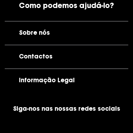
Como podemos ajudá-lo?
Sobre nós
A GrandOptical
Contactos
As nossas lojas
Por e-mail:
apoiocliente@grandoptical.pt
Informação Legal
Condições Comerciais
Siga-nos nas nossas redes sociais
Política de Cookies
Política de Privacidade