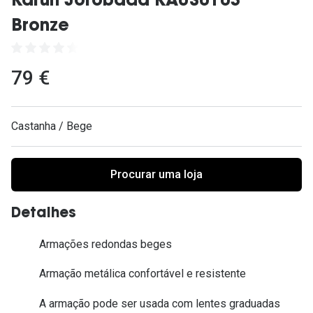
Karun Jorobada KAUS0103
Ver todas
Bronze
Cuidado
Vantagens
79 €
Castanha / Bege
Procurar uma loja
Detalhes
Armações redondas beges
Armação metálica confortável e resistente
A armação pode ser usada com lentes graduadas