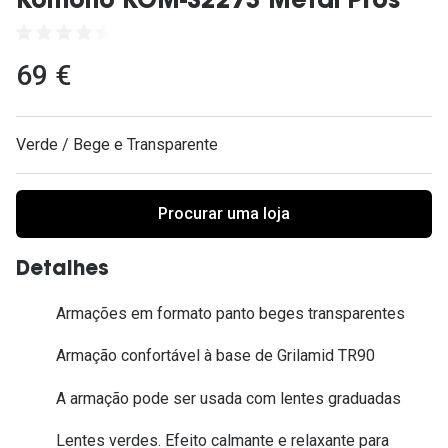
Komono KOM-S2273 Metal Pros
Ver todas
Cuidado
69 €
Vantagens
Verde / Bege e Transparente
Procurar uma loja
Detalhes
Armações em formato panto beges transparentes
Armação confortável à base de Grilamid TR90
A armação pode ser usada com lentes graduadas
Lentes verdes. Efeito calmante e relaxante para