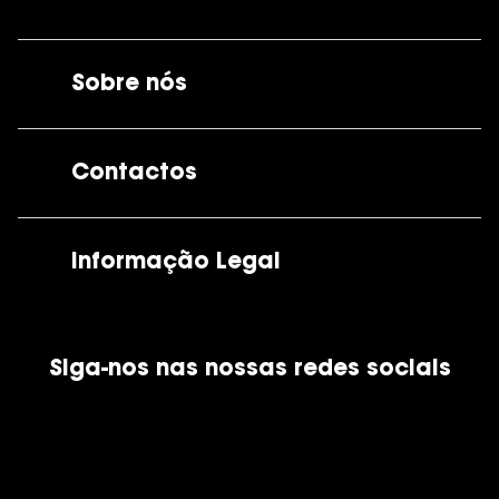
Sobre nós
A GrandOptical
Contactos
As nossas lojas
Por e-mail:
apoiocliente@grandoptical.pt
Informação Legal
Condições Comerciais
Siga-nos nas nossas redes sociais
Política de Cookies
Política de Privacidade
Financiamento