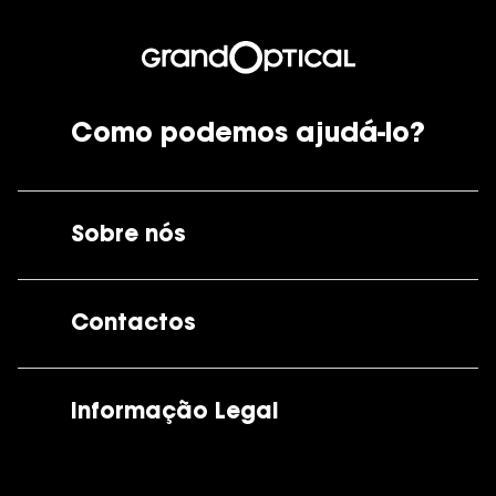
Como podemos ajudá-lo?
Sobre nós
A GrandOptical
Contactos
As nossas lojas
Por e-mail:
apoiocliente@grandoptical.pt
Informação Legal
Condições Comerciais