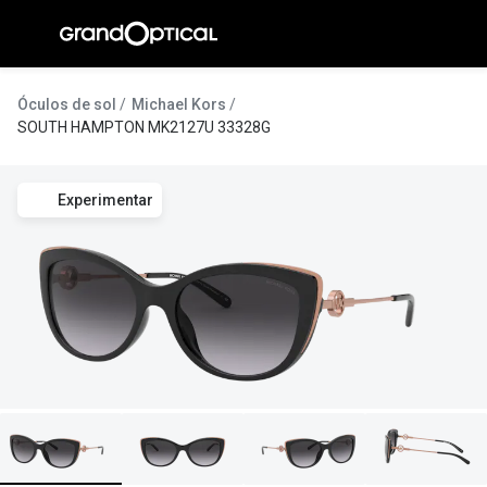
Ir para o
conteúdo
A Gran
Óculos de sol
Michael Kors
SOUTH HAMPTON MK2127U 33328G
Compromi
Histórias
Experimentar
@suissas
Pedro Nor
Marta Villa
Luís Corre
Ayres Gon
Inês Corre