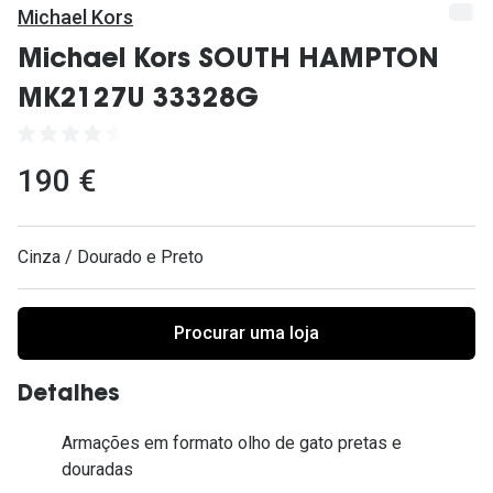
Ver todas
Michael Kors
Cuidado
Michael Kors SOUTH HAMPTON
MK2127U 33328G
Vantagens
190 €
Cinza / Dourado e Preto
Procurar uma loja
Detalhes
Armações em formato olho de gato pretas e
douradas