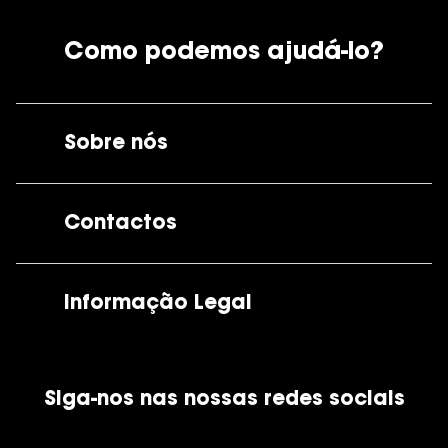
Como podemos ajudá-lo?
Sobre nós
A GrandOptical
Contactos
As nossas lojas
Por e-mail:
apoiocliente@grandoptical.pt
Informação Legal
Condições Comerciais
Siga-nos nas nossas redes sociais
Política de Cookies
Política de Privacidade