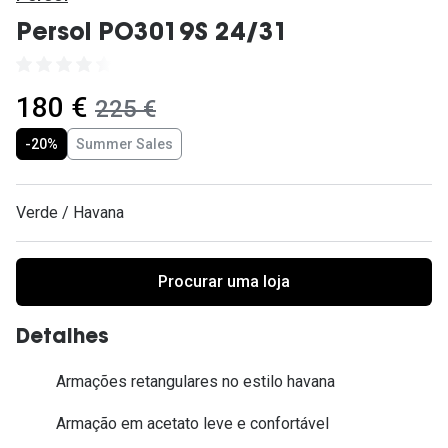
Ver todas
Persol PO3019S 24/31
Cuidado
Vantagens
agora:
180 €
era:
225 €
-20%
Summer Sales
Verde / Havana
Procurar uma loja
Detalhes
Armações retangulares no estilo havana
Armação em acetato leve e confortável