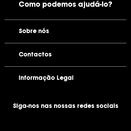
Como podemos ajudá-lo?
Sobre nós
A GrandOptical
Contactos
As nossas lojas
Por e-mail:
apoiocliente@grandoptical.pt
Informação Legal
Condições Comerciais
Siga-nos nas nossas redes sociais
Política de Cookies
Política de Privacidade