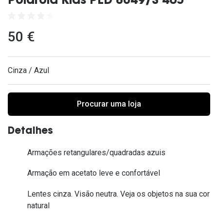
Polaroid Kids PLD 8049/S 465
Ver todas
Cuidado
50 €
Vantagens
Cinza / Azul
Procurar uma loja
Detalhes
Armações retangulares/quadradas azuis
Armação em acetato leve e confortável
Lentes cinza. Visão neutra. Veja os objetos na sua cor
natural