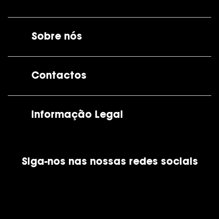
Sobre nós
A GrandOptical
Contactos
As nossas lojas
Por e-mail:
apoiocliente@grandoptical.pt
Informação Legal
Condições Comerciais
Siga-nos nas nossas redes sociais
Política de Cookies
Política de Privacidade
Financiamento