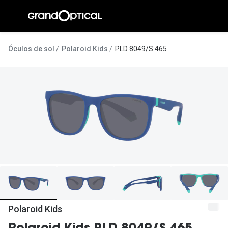
Ir para o
conteúdo
A Gran
Óculos de sol
Polaroid Kids
PLD 8049/S 465
Compromi
Histórias
@suissas
Pedro Nor
Marta Villa
Luís Corre
Ayres Gon
Inês Corre
Polaroid Kids