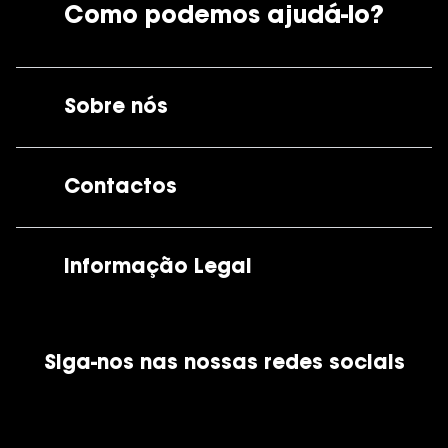
Como podemos ajudá-lo?
Sobre nós
A GrandOptical
Contactos
As nossas lojas
Por e-mail:
apoiocliente@grandoptical.pt
Informação Legal
Condições Comerciais
Siga-nos nas nossas redes sociais
Política de Cookies
Política de Privacidade