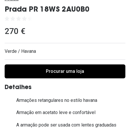
Ver todas
Prada PR 18WS 2AU0B0
Cuidado
Vantagens
270 €
Verde / Havana
Procurar uma loja
Detalhes
Armações retangulares no estilo havana
Armação em acetato leve e confortável
A armação pode ser usada com lentes graduadas