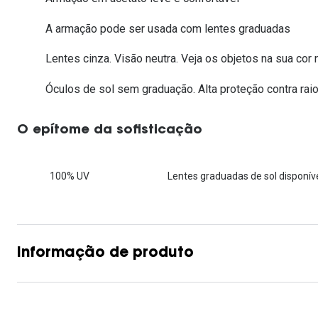
Lentes de contacto que previnem e aliviam a
Inês Correia
Aviador
Fadiga Digital
A armação pode ser usada com lentes graduadas
Ver todas
Rectangular / Quadrado
Lentes cinza. Visão neutra. Veja os objetos na sua cor n
Reciclagem de lentes de
contacto
Óculos de sol sem graduação. Alta proteção contra raio
O epítome da sofisticação
100% UV
Lentes graduadas de sol disponíve
Informação de produto