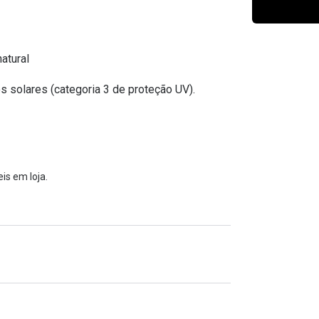
Ver todas
Todas as marcas
Gotas oftálmicas
Financiamento
atural
s solares (categoria 3 de proteção UV).
is em loja.