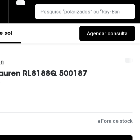
Agendar consulta
e sol
en
Lauren RL8188Q 500187
Fora de stock
cas