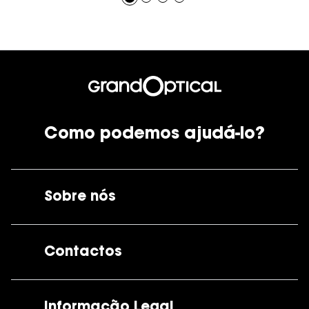
Como podemos ajudá-lo?
Sobre nós
A GrandOptical
Contactos
As nossas lojas
Por e-mail:
apoiocliente@grandoptical.pt
Informação Legal