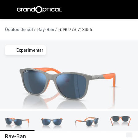
Ir para o
conteúdo
A Gran
Óculos de sol
Ray-Ban
RJ9077S 713355
Compromi
Experimentar
Histórias
@suissas
Pedro Nor
Marta Villa
Luís Corre
Ayres Gon
Inês Corre
Ray-Ban