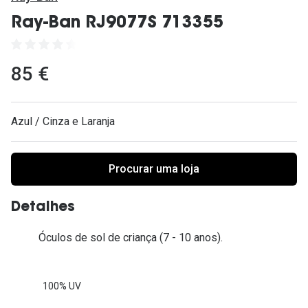
Ver todas
Ray-Ban RJ9077S 713355
Cuidado
Vantagens
85 €
Azul / Cinza e Laranja
Procurar uma loja
Detalhes
Óculos de sol de criança (7 - 10 anos).
100% UV