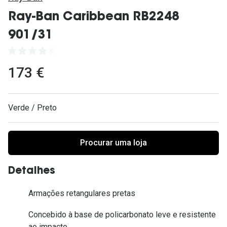
Ver todas
Ray-Ban Caribbean RB2248
Cuidado
901/31
Vantagens
173 €
Verde / Preto
Procurar uma loja
Detalhes
Armações retangulares pretas
Concebido à base de policarbonato leve e resistente
ao impacto