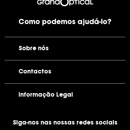
Como podemos ajudá-lo?
Sobre nós
A GrandOptical
Contactos
As nossas lojas
Por e-mail:
apoiocliente@grandoptical.pt
Informação Legal
Condições Comerciais
Siga-nos nas nossas redes sociais
Política de Cookies