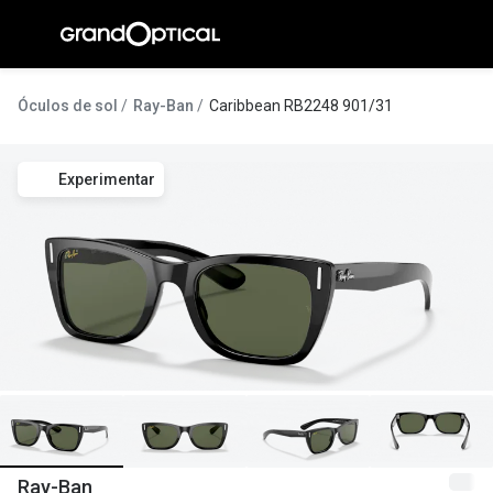
Ir para o
conteúdo
A Gran
Óculos de sol
Ray-Ban
Caribbean RB2248 901/31
Compromi
Experimentar
Histórias
@suissas
Pedro Nor
Marta Villa
Luís Corre
Ayres Gon
Inês Corre
Ray-Ban