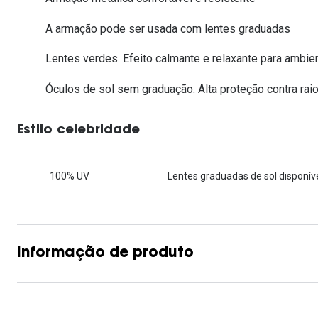
Lentes de contacto que previnem e aliviam a
Inês Correia
Aviador
Fadiga Digital
A armação pode ser usada com lentes graduadas
Ver todas
Rectangular / Quadrado
Lentes verdes. Efeito calmante e relaxante para ambi
Reciclagem de lentes de
contacto
Óculos de sol sem graduação. Alta proteção contra raio
Estilo celebridade
100% UV
Lentes graduadas de sol disponíve
Informação de produto