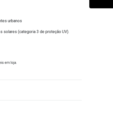
Ver todas
Todas as marcas
Gotas oftálmicas
Financiamento
entes urbanos
s solares (categoria 3 de proteção UV).
is em loja.