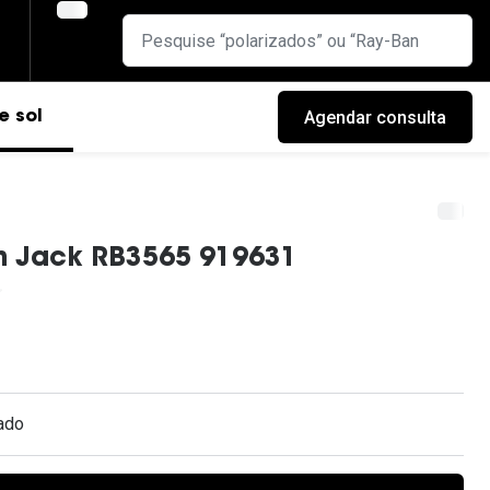
Agendar consulta
e sol
n Jack RB3565 919631
ado
cas