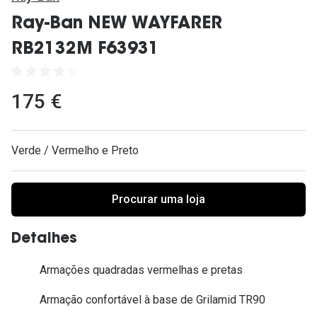
Ver todas
Ray-Ban NEW WAYFARER
Cuidado
RB2132M F63931
Vantagens
175 €
Verde / Vermelho e Preto
Procurar uma loja
Detalhes
Armações quadradas vermelhas e pretas
Armação confortável à base de Grilamid TR90