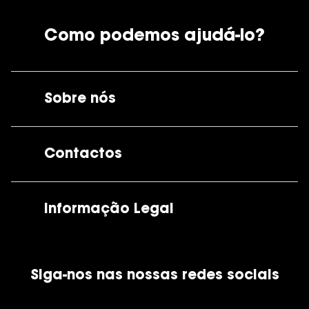
Como podemos ajudá-lo?
Sobre nós
A GrandOptical
Contactos
As nossas lojas
Por e-mail:
apoiocliente@grandoptical.pt
Informação Legal
Condições Comerciais
Siga-nos nas nossas redes sociais
Política de Cookies
Política de Privacidade