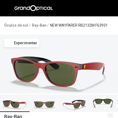
Ir para o
conteúdo
A Gran
Óculos de sol
Ray-Ban
NEW WAYFARER RB2132M F63931
Compromi
Experimentar
Histórias
@suissas
Pedro Nor
Marta Villa
Luís Corre
Ayres Gon
Inês Corre
Ray-Ban