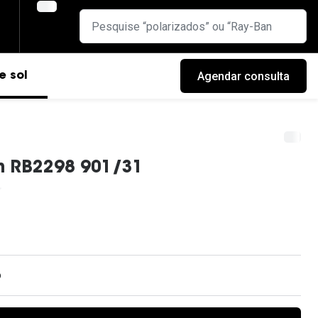
Agendar consulta
e sol
n RB2298 901/31
o
cas