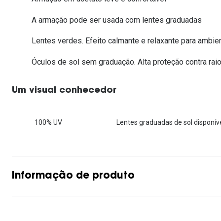
Lentes de contacto que previnem e aliviam a
Inês Correia
Aviador
Fadiga Digital
A armação pode ser usada com lentes graduadas
Ver todas
Rectangular / Quadrado
Lentes verdes. Efeito calmante e relaxante para ambi
Reciclagem de lentes de
contacto
Óculos de sol sem graduação. Alta proteção contra raio
Um visual conhecedor
100% UV
Lentes graduadas de sol disponíve
Informação de produto