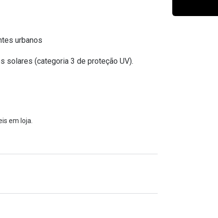
Ver todas
Todas as marcas
Gotas oftálmicas
Financiamento
entes urbanos
s solares (categoria 3 de proteção UV).
is em loja.