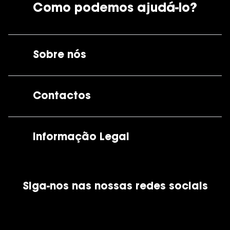
Como podemos ajudá-lo?
Sobre nós
A GrandOptical
Contactos
As nossas lojas
Por e-mail:
apoiocliente@grandoptical.pt
Informação Legal
Condições Comerciais
Siga-nos nas nossas redes sociais
Política de Cookies
Política de Privacidade