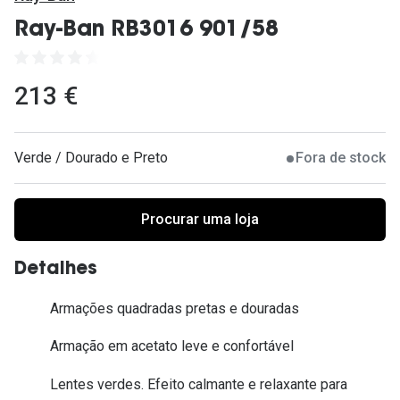
Ver todas
Ray-Ban RB3016 901/58
Cuidado
Vantagens
213 €
Verde / Dourado e Preto
Fora de stock
Procurar uma loja
Detalhes
Armações quadradas pretas e douradas
Armação em acetato leve e confortável
Lentes verdes. Efeito calmante e relaxante para