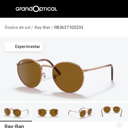
Ir para o
conteúdo
A Gran
Óculos de sol
Ray-Ban
RB3637 920233
Compromi
Experimentar
Histórias
@suissas
Pedro Nor
Marta Villa
Luís Corre
Ayres Gon
Inês Corre
Ray-Ban