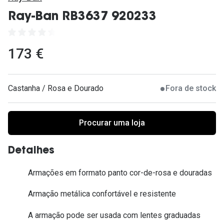
Ver todas
Ray-Ban RB3637 920233
Cuidado
Vantagens
173 €
Castanha / Rosa e Dourado
Fora de stock
Procurar uma loja
Detalhes
Armações em formato panto cor-de-rosa e douradas
Armação metálica confortável e resistente
A armação pode ser usada com lentes graduadas