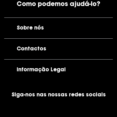
Como podemos ajudá-lo?
Sobre nós
A GrandOptical
Contactos
As nossas lojas
Por e-mail:
apoiocliente@grandoptical.pt
Informação Legal
Condições Comerciais
Siga-nos nas nossas redes sociais
Política de Cookies
Política de Privacidade