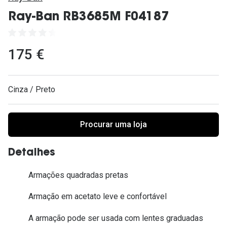
Ver todas
Ray-Ban RB3685M F04187
Cuidado
Vantagens
175 €
Cinza / Preto
Procurar uma loja
Detalhes
Armações quadradas pretas
Armação em acetato leve e confortável
A armação pode ser usada com lentes graduadas