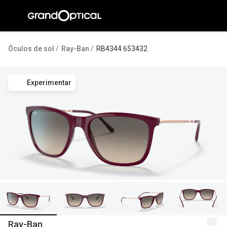
Ir para o
conteúdo
A Gran
Óculos de sol
Ray-Ban
RB4344 653432
Compromi
Experimentar
Histórias
@suissas
Pedro Nor
Marta Villa
Luís Corre
Ayres Gon
Inês Corre
Ray-Ban