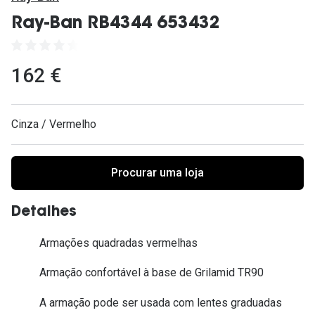
Ver todas
Ray-Ban RB4344 653432
Cuidado
Vantagens
162 €
Cinza / Vermelho
Procurar uma loja
Detalhes
Armações quadradas vermelhas
Armação confortável à base de Grilamid TR90
A armação pode ser usada com lentes graduadas