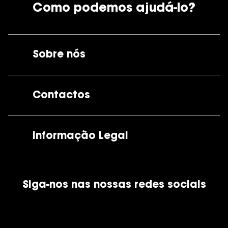
Como podemos ajudá-lo?
Sobre nós
A GrandOptical
Contactos
As nossas lojas
Por e-mail:
apoiocliente@grandoptical.pt
Informação Legal
Condições Comerciais
Siga-nos nas nossas redes sociais
Política de Cookies
Política de Privacidade