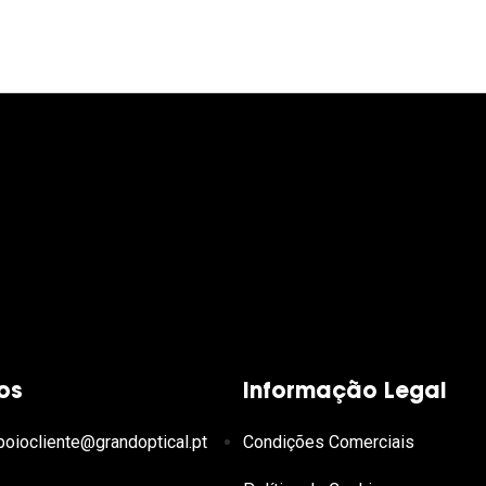
os
Informação Legal
poiocliente@grandoptical.pt
Condições Comerciais