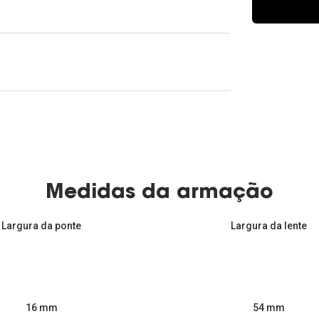
Ver todas
Todas as marcas
Gotas oftálmicas
Financiamento
Medidas da armação
Largura da ponte
Largura da lente
54 mm
16 mm