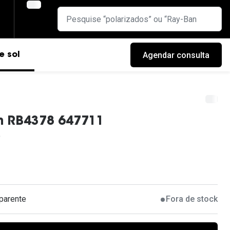
Agendar consulta
e sol
n RB4378 647711
parente
Fora de stock
cas