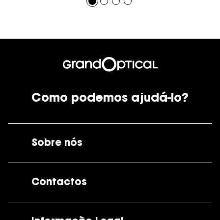
Como podemos ajudá-lo?
Sobre nós
A GrandOptical
Contactos
As nossas lojas
Por e-mail:
apoiocliente@grandoptical.pt