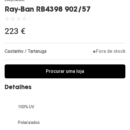
Ver todas
Ray-Ban RB4398 902/57
Cuidado
Vantagens
223 €
Castanho / Tartaruga
Fora de stock
Procurar uma loja
Detalhes
100% UV
Polarizados