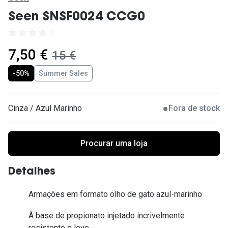
Ver todas
Seen SNSF0024 CCG0
Cuidado
Vantagens
agora:
7,50 €
era:
15 €
-50%
Summer Sales
Cinza / Azul Marinho
Fora de stock
Procurar uma loja
Detalhes
Armações em formato olho de gato azul-marinho
À base de propionato injetado incrivelmente
resistente e leve