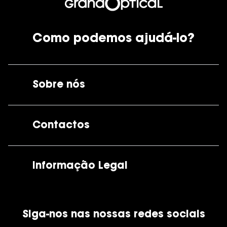
Como podemos ajudá-lo?
Sobre nós
A GrandOptical
Contactos
As nossas lojas
Por e-mail:
apoiocliente@grandoptical.pt
Informação Legal
Condições Comerciais
Siga-nos nas nossas redes sociais
Política de Cookies