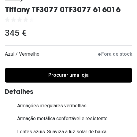
Ver todas
Tiffany TF3077 0TF3077 616016
Cuidado
Vantagens
345 €
Azul / Vermelho
Fora de stock
Procurar uma loja
Detalhes
Armações irregulares vermelhas
Armação metálica confortável e resistente
Lentes azuis. Suaviza a luz solar de baixa