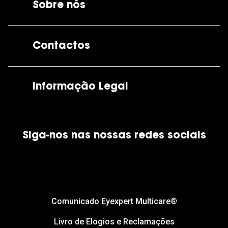
Sobre nós
A GrandOptical
Contactos
As nossas lojas
Por e-mail:
apoiocliente@grandoptical.pt
Informação Legal
Condições Comerciais
Siga-nos nas nossas redes sociais
Política de Cookies
Política de Privacidade
Financiamento
Comunicado Eyexpert Multicare®
Livro de Elogios e Reclamações