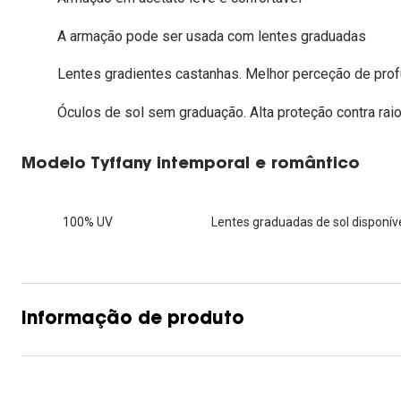
Lentes de contacto que previnem e aliviam a
Inês Correia
Aviador
Fadiga Digital
A armação pode ser usada com lentes graduadas
Ver todas
Rectangular / Quadrado
Lentes gradientes castanhas. Melhor perceção de prof
Reciclagem de lentes de
contacto
Óculos de sol sem graduação. Alta proteção contra raio
Modelo Tyffany intemporal e romântico
100% UV
Lentes graduadas de sol disponíve
Informação de produto