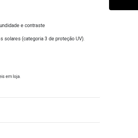
Ver todas
Todas as marcas
Gotas oftálmicas
Financiamento
undidade e contraste
s solares (categoria 3 de proteção UV).
is em loja.