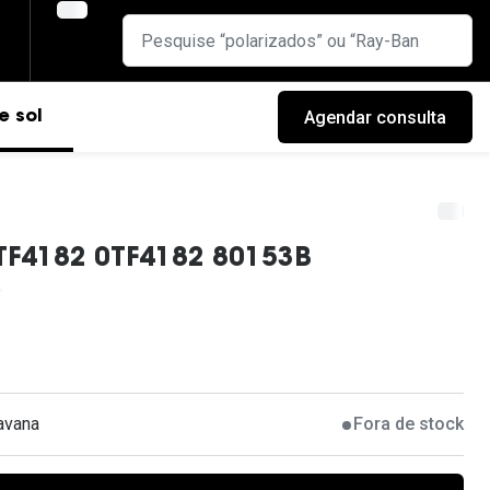
Agendar consulta
e sol
 TF4182 0TF4182 80153B
avana
Fora de stock
cas