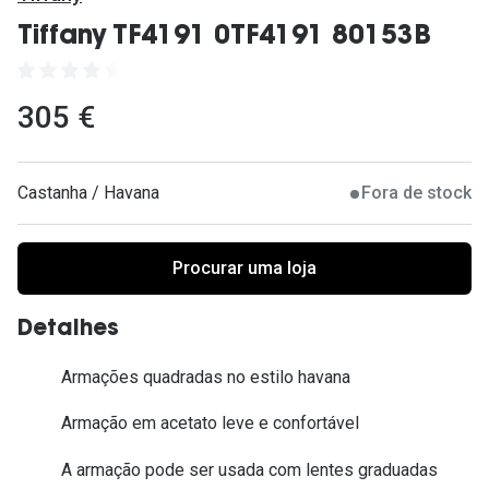
Ver todas
Tiffany TF4191 0TF4191 80153B
Cuidado
Vantagens
305 €
Castanha / Havana
Fora de stock
Procurar uma loja
Detalhes
Armações quadradas no estilo havana
Armação em acetato leve e confortável
A armação pode ser usada com lentes graduadas