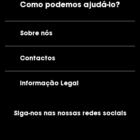
Como podemos ajudá-lo?
Sobre nós
A GrandOptical
Contactos
As nossas lojas
Por e-mail:
apoiocliente@grandoptical.pt
Informação Legal
Condições Comerciais
Siga-nos nas nossas redes sociais
Política de Cookies
Política de Privacidade