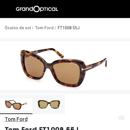
Ir para o
conteúdo
A Gran
Óculos de sol
Tom Ford
FT1008 55J
Compromi
Histórias
@suissas
Pedro Nor
Marta Villa
Luís Corre
Ayres Gon
Inês Corre
Tom Ford