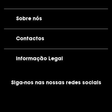
Sobre nós
A GrandOptical
Contactos
As nossas lojas
Por e-mail:
apoiocliente@grandoptical.pt
Informação Legal
Condições Comerciais
Siga-nos nas nossas redes sociais
Política de Cookies
Política de Privacidade
Financiamento