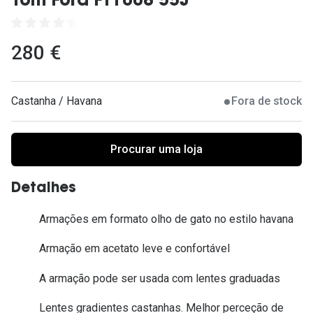
Tom Ford FT1008 55J
Ver todas
Cuidado
280 €
Vantagens
Castanha / Havana
Fora de stock
Procurar uma loja
Detalhes
Armações em formato olho de gato no estilo havana
Armação em acetato leve e confortável
A armação pode ser usada com lentes graduadas
Lentes gradientes castanhas. Melhor perceção de