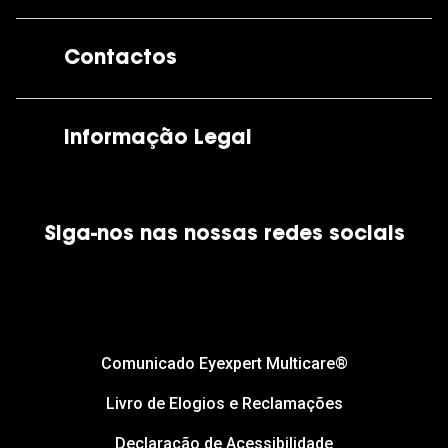
A GrandOptical
Contactos
As nossas lojas
Por e-mail:
apoiocliente@grandoptical.pt
Informação Legal
Condições Comerciais
Siga-nos nas nossas redes sociais
Política de Cookies
Política de Privacidade
Financiamento
Comunicado Eyexpert Multicare®
Livro de Elogios e Reclamações
Declaração de Acessibilidade