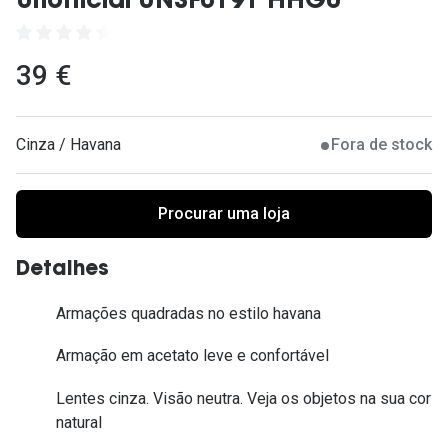
Unofficial UNSF0191 HHG0
Ver todas
Cuidado
39 €
Vantagens
Cinza / Havana
Fora de stock
Procurar uma loja
Detalhes
Armações quadradas no estilo havana
Armação em acetato leve e confortável
Lentes cinza. Visão neutra. Veja os objetos na sua cor
natural