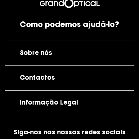
Como podemos ajudá-lo?
Sobre nós
A GrandOptical
Contactos
As nossas lojas
Por e-mail:
apoiocliente@grandoptical.pt
Informação Legal
Condições Comerciais
Siga-nos nas nossas redes sociais
Política de Cookies