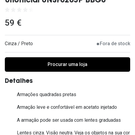
Unofficial UNSF0203P BBG0
Ver todas
Cuidado
59 €
Vantagens
Cinza / Preto
Fora de stock
Procurar uma loja
Detalhes
Armações quadradas pretas
Armação leve e confortável em acetato injetado
A armação pode ser usada com lentes graduadas
Lentes cinza. Visão neutra. Veja os objetos na sua cor