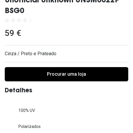
Unofficial Unknown UNSM0022P
Ver todas
BSG0
Cuidado
Vantagens
59 €
Cinza / Preto e Prateado
Procurar uma loja
Detalhes
100% UV
Polarizados