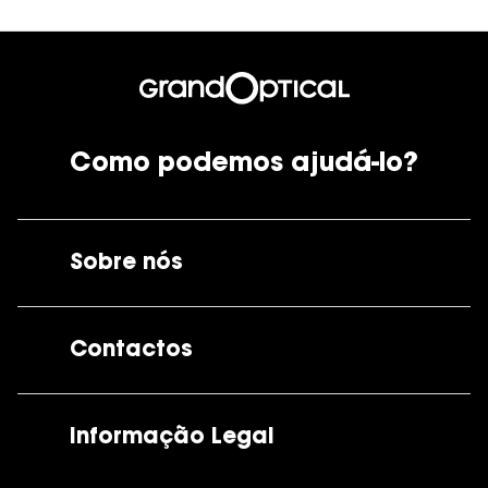
Como podemos ajudá-lo?
Sobre nós
A GrandOptical
Contactos
As nossas lojas
Por e-mail:
apoiocliente@grandoptical.pt
Informação Legal