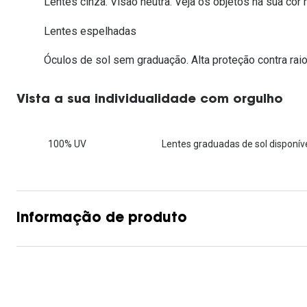
Lentes cinza. Visão neutra. Veja os objetos na sua cor n
Lentes de contacto que previnem e aliviam a
Inês Correia
Aviador
Fadiga Digital
Lentes espelhadas
Ver todas
Rectangular / Quadrado
Óculos de sol sem graduação. Alta proteção contra raio
Reciclagem de lentes de
contacto
Vista a sua individualidade com orgulho
100% UV
Lentes graduadas de sol disponíve
Informação de produto