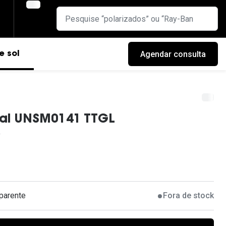
Agendar consulta
e sol
ial UNSM0141 TTGL
parente
Fora de stock
cas