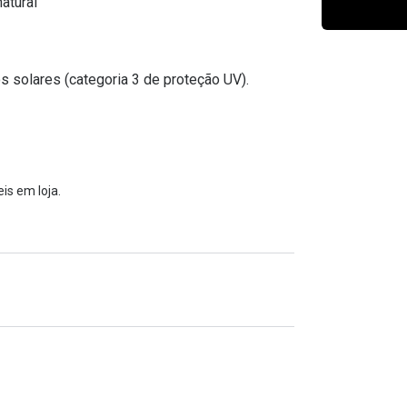
atural
Ver todas
Todas as marcas
Gotas oftálmicas
Financiamento
s solares (categoria 3 de proteção UV).
is em loja.