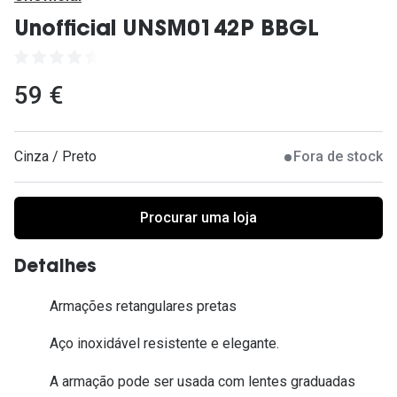
Ver todas
Unofficial UNSM0142P BBGL
Cuidado
Vantagens
59 €
Cinza / Preto
Fora de stock
Procurar uma loja
Detalhes
Armações retangulares pretas
Aço inoxidável resistente e elegante.
A armação pode ser usada com lentes graduadas