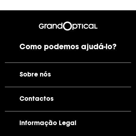
Como podemos ajudá-lo?
Sobre nós
A GrandOptical
Contactos
As nossas lojas
Por e-mail:
apoiocliente@grandoptical.pt
Informação Legal