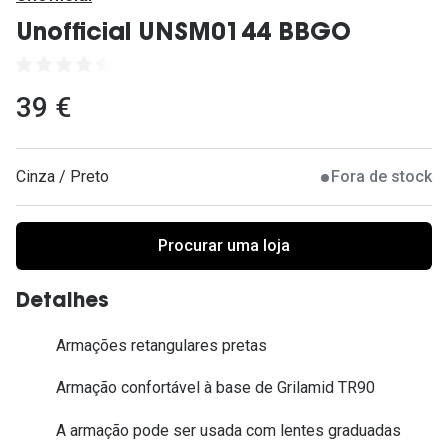
Ver todas
Unofficial UNSM0144 BBGO
Cuidado
Vantagens
39 €
Cinza / Preto
Fora de stock
Procurar uma loja
Detalhes
Armações retangulares pretas
Armação confortável à base de Grilamid TR90
A armação pode ser usada com lentes graduadas