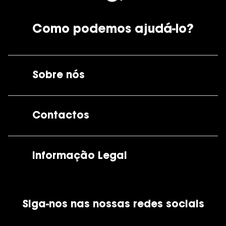
Como podemos ajudá-lo?
Sobre nós
A GrandOptical
Contactos
As nossas lojas
Por e-mail:
apoiocliente@grandoptical.pt
Informação Legal
Condições Comerciais
Siga-nos nas nossas redes sociais
Política de Cookies