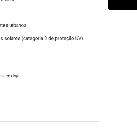
Ver todas
Todas as marcas
Gotas oftálmicas
Financiamento
entes urbanos
s solares (categoria 3 de proteção UV).
is em loja.