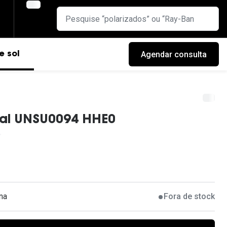
Agendar consulta
e sol
ial UNSU0094 HHE0
na
Fora de stock
cas