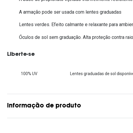
Lentes de contacto que previnem e aliviam a
Inês Correia
Aviador
Fadiga Digital
A armação pode ser usada com lentes graduadas
Ver todas
Rectangular / Quadrado
Lentes verdes. Efeito calmante e relaxante para ambi
Reciclagem de lentes de
contacto
Óculos de sol sem graduação. Alta proteção contra raio
Liberte-se
100% UV
Lentes graduadas de sol disponíve
Informação de produto