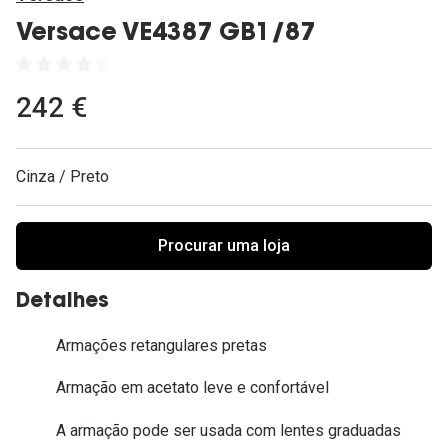
Ver todas
Versace VE4387 GB1/87
Cuidado
Vantagens
242 €
Cinza / Preto
Procurar uma loja
Detalhes
Armações retangulares pretas
Armação em acetato leve e confortável
A armação pode ser usada com lentes graduadas