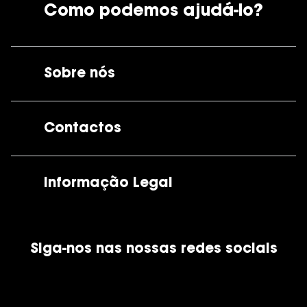
Como podemos ajudá-lo?
Sobre nós
A GrandOptical
Contactos
As nossas lojas
Por e-mail:
apoiocliente@grandoptical.pt
Informação Legal
Condições Comerciais
Siga-nos nas nossas redes sociais
Política de Cookies
Política de Privacidade